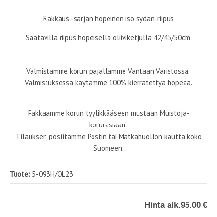
Rakkaus -sarjan
hopeinen iso sydän-riipus
Saatavilla riipus hopeisella oliiviketjulla 42/45/50cm.
Valmistamme korun pajallamme Vantaan Varistossa.
Valmistuksessa käytämme 100% kierrätettyä hopeaa.
Pakkaamme korun tyylikkääseen mustaan Muistoja-
korurasiaan.
Tilauksen postitamme Postin tai Matkahuollon kautta koko
Suomeen.
Tuote:
5-093H/OL23
Hinta alk.
95.00 €