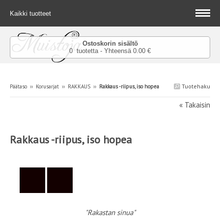
Kaikki tuotteet
Ostoskorin sisältö
0 tuotetta - Yhteensä 0.00 €
Tuotehaku
Päätaso
››
Korusarjat
››
RAKKAUS
››
Rakkaus -riipus, iso hopea
« Takaisin
Rakkaus -riipus, iso hopea
"Rakastan sinua"