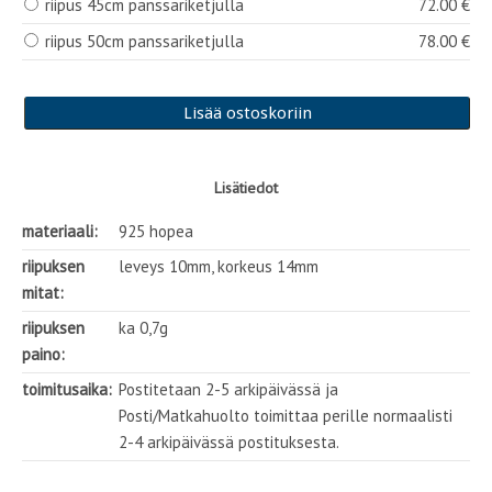
riipus 45cm panssariketjulla
72.00 €
riipus 50cm panssariketjulla
78.00 €
Lisätiedot
materiaali:
925 hopea
riipuksen
leveys 10mm, korkeus 14mm
mitat:
riipuksen
ka 0,7g
paino:
toimitusaika:
Postitetaan 2-5 arkipäivässä ja
Posti/Matkahuolto toimittaa perille normaalisti
2-4 arkipäivässä postituksesta.