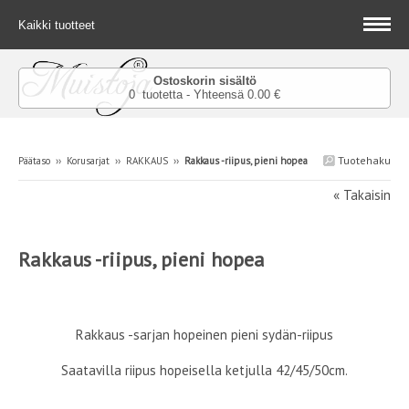
Kaikki tuotteet
Ostoskorin sisältö
0 tuotetta - Yhteensä 0.00 €
Tuotehaku
Päätaso
››
Korusarjat
››
RAKKAUS
››
Rakkaus -riipus, pieni hopea
« Takaisin
Rakkaus -riipus, pieni hopea
Rakkaus -sarjan
hopeinen pieni sydän-riipus
Saatavilla riipus hopeisella ketjulla 42/45/50cm.