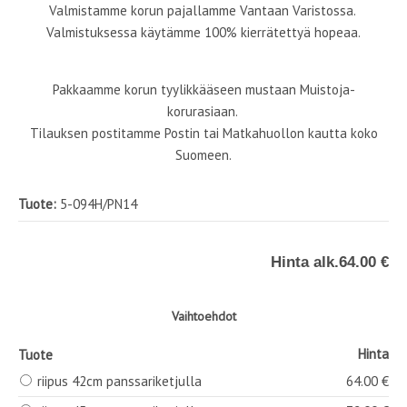
Valmistamme korun pajallamme Vantaan Varistossa.
Valmistuksessa käytämme 100% kierrätettyä hopeaa.
Pakkaamme korun tyylikkääseen mustaan Muistoja-
korurasiaan.
Tilauksen postitamme Postin tai Matkahuollon kautta koko
Suomeen.
Tuote:
5-094H/PN14
Hinta alk.
64.00 €
Vaihtoehdot
Hinta
Tuote
riipus 42cm panssariketjulla
64.00 €