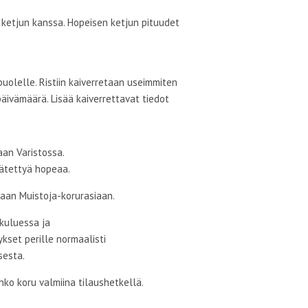
i ketjun kanssa. Hopeisen ketjun pituudet
puolelle. Ristiin kaiverretaan useimmiten
päivämäärä. Lisää kaiverrettavat tiedot
an Varistossa.
ätettyä hopeaa.
an Muistoja-korurasiaan.
kuluessa ja
kset perille normaalisti
sesta.
nko koru valmiina tilaushetkellä.