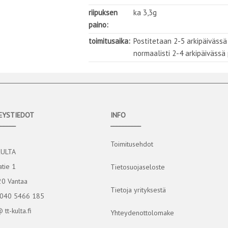
riipuksen
ka 3,3g
paino:
toimitusaika:
Postitetaan 2-5 arkipäivässä
normaalisti 2-4 arkipäivässä
EYSTIEDOT
INFO
______
__________
Toimitusehdot
KULTA
atie 1
Tietosuojaseloste
0 Vantaa
Tietoja yrityksestä
 040 5466 185
@ tt-kulta.fi
Yhteydenottolomake