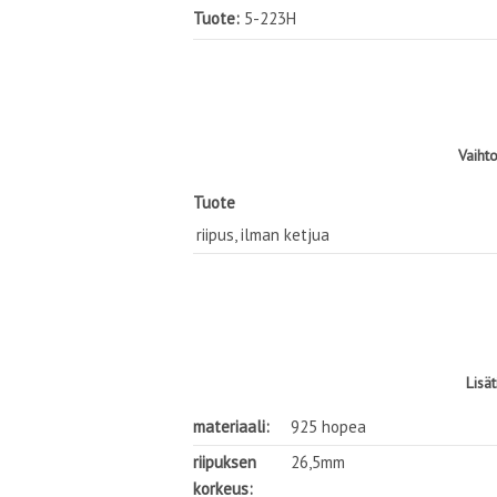
Tuote:
5-223H
Vaiht
Tuote
riipus, ilman ketjua
Lisä
materiaali:
925 hopea
riipuksen
26,5mm
korkeus: