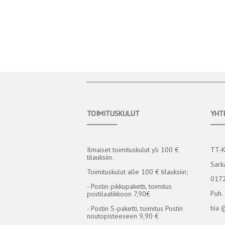
TOIMITUSKULUT
YHT
__________
____
Ilmaiset toimituskulut yli 100 €
TT-
tilauksiin.
Sark
Toimituskulut alle 100 € tilauksiin;
0172
- Postin pikkupaketti, toimitus
Puh.
postilaatikkoon 7,90€
tiia 
- Postin S-paketti, toimitus Postin
noutopisteeseen 9,90 €