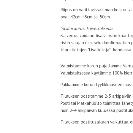
Riipus on valittavissa ilman ketjua ta
ovat 42cm, 45cm tai 50cm.
Yksilöi korusi kaiverruksella.
Kaiverrus voidaan lisätä ristin kääntö
ristin saajan nimi sekä konfirmaation 
tilaustietojen "Lisätietoja" -kohdassa.
Valmistamme korun pajallamme Vanta
Valmistuksessa käytämme 100% kierr
Pakkaamme korun tyylikkääseen musta
Tilauksen postitamme 2-5 arkipäivän 
Posti tai Matkahuolto toimittaa lähety
noin 2-4 arkipäivän kuluessa postituk
Tilauksen postitusaikaan vaikuttaa, o