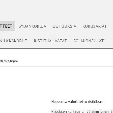
OTTEET
SYDÄNKORUJA
UUTUUKSIA
KORUSARJAT
NILKKAKORUT
RISTIT JA LAATAT
SOLMIONEULAT
sti /223, hopea
Hopeasta valmistettu ristiriipus.
Riipuksen korkeus on 26,5mm ilman rii