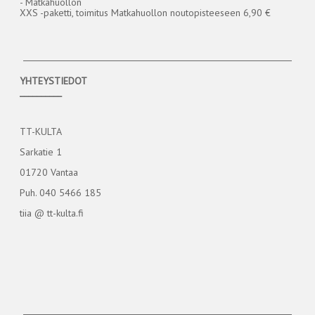
- Matkahuollon
XXS -paketti, toimitus Matkahuollon noutopisteeseen 6,90 €
YHTEYSTIEDOT
__________
TT-KULTA
Sarkatie 1
01720 Vantaa
Puh. 040 5466 185
tiia @ tt-kulta.fi