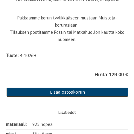
Pakkaamme korun tyylikkääseen mustaan Muistoja-
korurasiaan.
Tilauksen postitamme Postin tai Matkahuollon kautta koko
Suomeen.
Tuote:
4-1026H
Hinta:
129.00 €
Lisätiedot
materiaali:
925 hopea
mitat:
56 x 6 mm