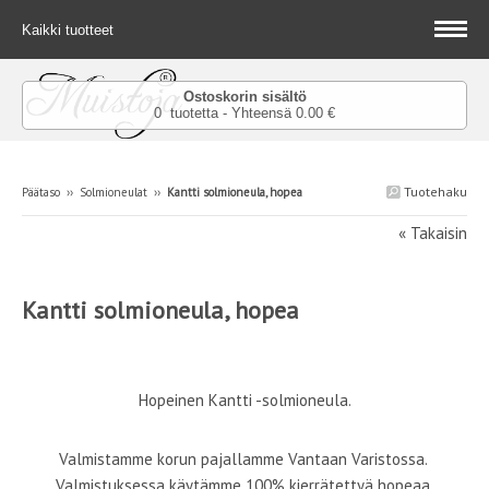
Kaikki tuotteet
Ostoskorin sisältö
0 tuotetta - Yhteensä 0.00 €
Tuotehaku
Päätaso
››
Solmioneulat
››
Kantti solmioneula, hopea
« Takaisin
Kantti solmioneula, hopea
Hopeinen Kantti -solmioneula.
Valmistamme korun pajallamme Vantaan Varistossa.
Valmistuksessa käytämme 100% kierrätettyä hopeaa.