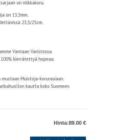
sarjaan on nilkkakoru.
ija on 13,5mm.
dettävissä 23,5/25cm.
lamme Vantaan Varistossa.
100% kierrätettyä hopeaa.
 mustaan Muistoja-korurasiaan.
Matkahuollon kautta koko Suomeen.
Hinta:
89.00 €