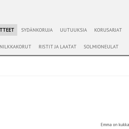
OTTEET
SYDÄNKORUJA
UUTUUKSIA
KORUSARJAT
NILKKAKORUT
RISTIT JA LAATAT
SOLMIONEULAT
Emma on kukka-