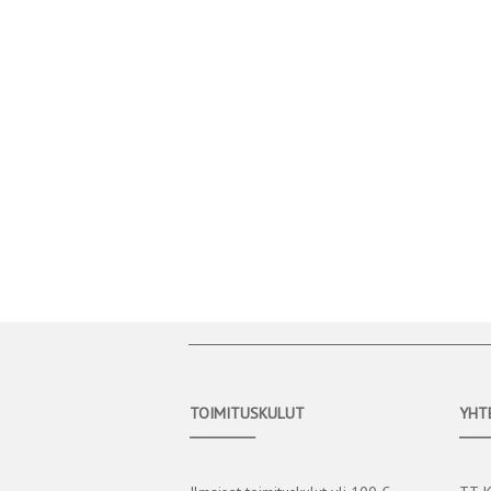
TOIMITUSKULUT
YHT
__________
____