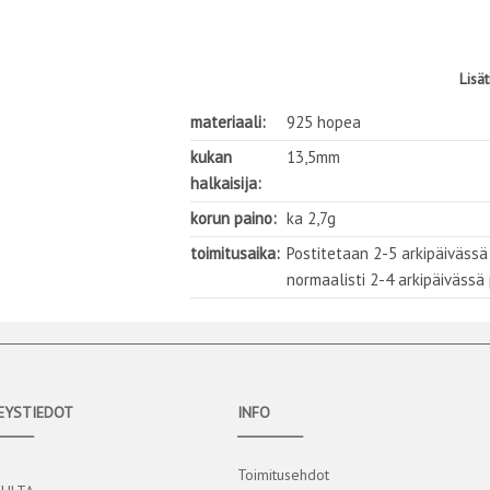
Lisä
materiaali:
925 hopea
kukan
13,5mm
halkaisija:
korun paino:
ka 2,7g
toimitusaika:
Postitetaan 2-5 arkipäivässä
normaalisti 2-4 arkipäivässä
EYSTIEDOT
INFO
______
__________
Toimitusehdot