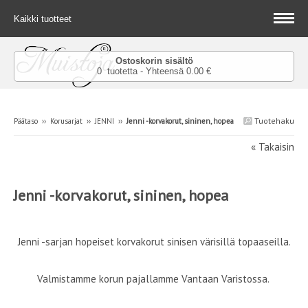
Kaikki tuotteet
Ostoskorin sisältö
0 tuotetta - Yhteensä 0.00 €
Tuotehaku
Päätaso
››
Korusarjat
››
JENNI
››
Jenni -korvakorut, sininen, hopea
« Takaisin
Jenni -korvakorut, sininen, hopea
Jenni -sarjan hopeiset korvakorut sinisen värisillä topaaseilla.
Valmistamme korun pajallamme Vantaan Varistossa.