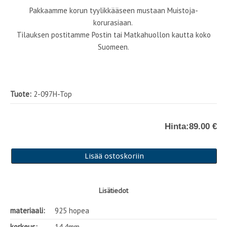
Pakkaamme korun tyylikkääseen mustaan Muistoja-
korurasiaan.
Tilauksen postitamme Postin tai Matkahuollon kautta koko
Suomeen.
Tuote:
2-097H-Top
Hinta:
89.00 €
Lisätiedot
materiaali:
925 hopea
korkeus:
14,4mm