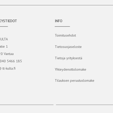
EYSTIEDOT
INFO
______
__________
Toimitusehdot
KULTA
atie 1
Tietosuojaseloste
0 Vantaa
Tietoja yrityksestä
 040 5466 185
@ tt-kulta.fi
Yhteydenottolomake
Tilauksen peruutuslomake