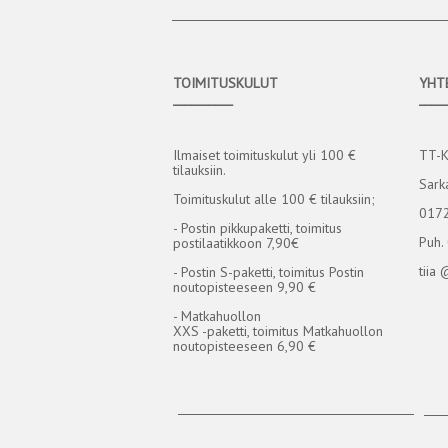
TOIMITUSKULUT
YHT
__________
____
Ilmaiset toimituskulut yli 100 €
TT-
tilauksiin.
Sark
Toimituskulut alle 100 € tilauksiin;
0172
- Postin pikkupaketti, toimitus
Puh.
postilaatikkoon 7,90€
tiia 
- Postin S-paketti, toimitus Postin
noutopisteeseen 9,90 €
- Matkahuollon
XXS -paketti, toimitus Matkahuollon
noutopisteeseen 6,90 €