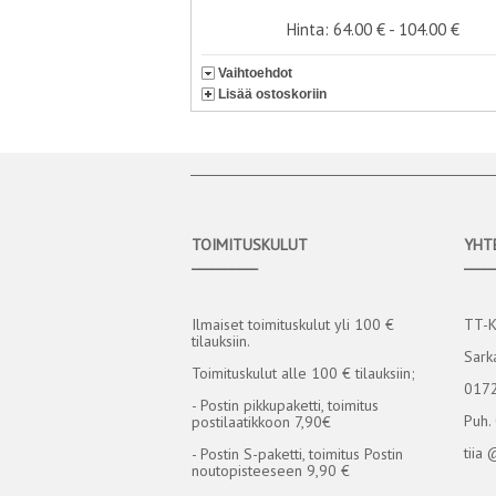
Hinta: 64.00 € - 104.00 €
Vaihtoehdot
Lisää ostoskoriin
TOIMITUSKULUT
YHT
__________
____
Ilmaiset toimituskulut yli 100 €
TT-
tilauksiin.
Sark
Toimituskulut alle 100 € tilauksiin;
0172
- Postin pikkupaketti, toimitus
Puh.
postilaatikkoon 7,90€
tiia 
- Postin S-paketti, toimitus Postin
noutopisteeseen 9,90 €