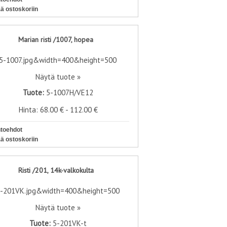
ää ostoskoriin
Marian risti /1007, hopea
Näytä tuote »
Tuote:
5-1007H/VE12
Hinta: 68.00 € - 112.00 €
htoehdot
ää ostoskoriin
Risti /201, 14k-valkokulta
Näytä tuote »
Tuote:
5-201VK-t