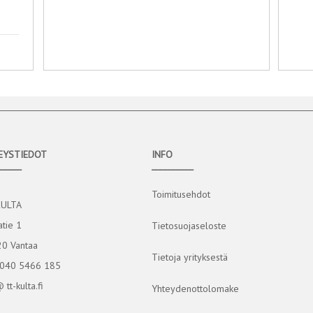
EYSTIEDOT
INFO
______
__________
Toimitusehdot
KULTA
atie 1
Tietosuojaseloste
0 Vantaa
Tietoja yrityksestä
 040 5466 185
@ tt-kulta.fi
Yhteydenottolomake