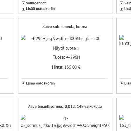
Vaihtoehdot
Vai
Lisää ostoskoriin
Lis
Koivu solmioneula, hopea
Näytä tuote »
Tuote:
4-296H
Hinta:
135.00 €
Lisää ostoskoriin
Lis
Aava timanttisormus, 0,01ct 14k-valkokulta