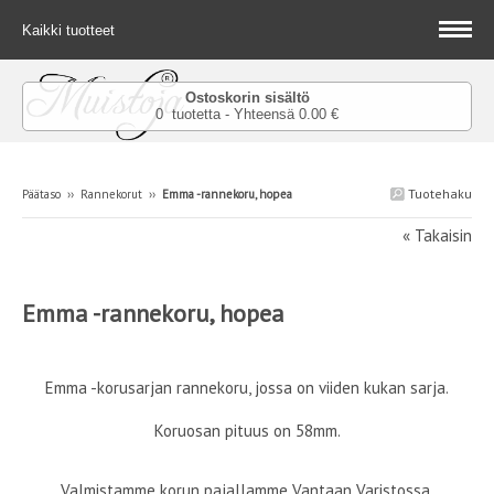
Kaikki tuotteet
Ostoskorin sisältö
0 tuotetta - Yhteensä 0.00 €
Tuotehaku
Päätaso
››
Rannekorut
››
Emma -rannekoru, hopea
« Takaisin
Emma -rannekoru, hopea
Emma -korusarjan rannekoru, jossa on viiden kukan sarja.
Koruosan pituus on 58mm.
Valmistamme korun pajallamme Vantaan Varistossa.