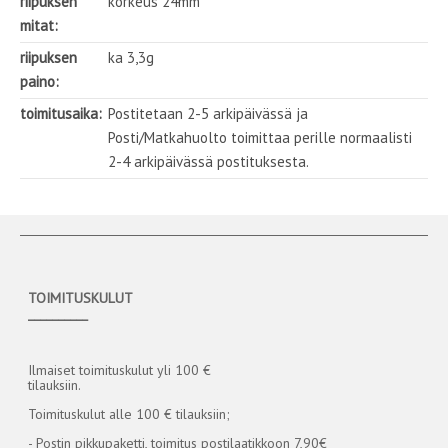
riipuksen
korkeus 24mm
mitat:
riipuksen
ka 3,3g
paino:
toimitusaika:
Postitetaan 2-5 arkipäivässä ja
Posti/Matkahuolto toimittaa perille normaalisti
2-4 arkipäivässä postituksesta.
TOIMITUSKULUT
__________
Ilmaiset toimituskulut yli 100 €
tilauksiin.
Toimituskulut alle 100 € tilauksiin;
- Postin pikkupaketti, toimitus postilaatikkoon 7,90€