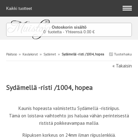
Kaikki tuotteet
Ostoskorin sisältö
0 tuotetta - Yhteensä 0.00 €
Tuotehaku
Päätaso
››
Kaulakorut
››
Sydämet
››
Sydämellä -risti /1004, hopea
« Takaisin
Sydämellä -risti /1004, hopea
Kaunis hopeasta valmistettu Sydämellä -ristiriipus.
Tämä on loistava vaihtoehto jos haluaa vähän perinteisestä
rististä poikkeavampaa mallia.
Riipuksen korkeus on 24mm ilman riipuslenkkiä.